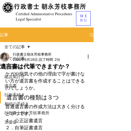
​行政書士 朝永芳枝事務所
Certified Administrative Procedures
ME
Legal Specialist
NU
記事
全ての記事
行政書士朝永芳枝事務所
全ての記事
2020年6月19日
読了時間: 2分
遺言書は代筆できますか？
営業許可
ケガや病気その他の理由で字が書けな
建設業許可
い方が遺言書を作成することはできる
遺言書
のでしょうか。
行政手続き
遺言書の種類は３つ
相続の手続き
普通遺言書の作成方法は大きく分ける
行政書士朝永芳枝事務所
と３つです。
１．公正証書遺言
支援金
２．自筆証書遺言