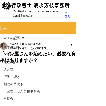
​行政書士 朝永芳枝事務所
Certified Administrative Procedures
ME
Legal Specialist
NU
記事
全ての記事
行政書士朝永芳枝事務所
全ての記事
2020年9月28日
読了時間: 3分
「パン屋さんを始めたい」必要な資
営業許可
格はありますか？
建設業許可
遺言書
行政手続き
相続の手続き
行政書士朝永芳枝事務所
支援金