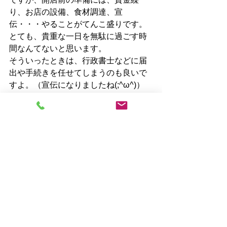
り、お店の設備、食材調達、宣
伝・・・やることがてんこ盛りです。
とても、貴重な一日を無駄に過ごす時
間なんてないと思います。
そういったときは、行政書士などに届
出や手続きを任せてしまうのも良いで
すよ。（宣伝になりましたね(;^ω^)）
その他、資金繰りや開業までのお手伝
いなどの相談を専門的にしている行政
書士も多くあります。どうぞ貴重な時
間を捻出して、素敵なお店を開いてく
ださい。
行政書士朝永芳枝事務所
佐世保市
飲食店営業許可
食品営業許可
開業
パン屋
営業許可